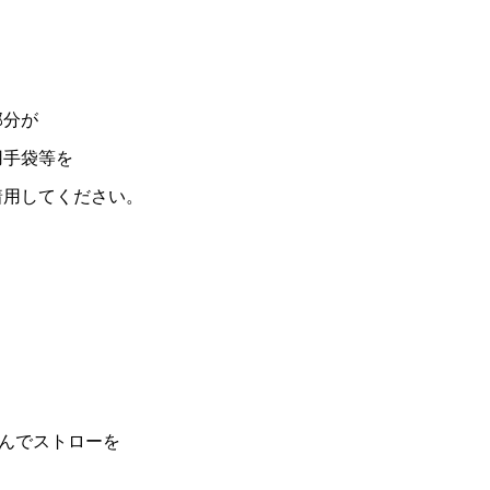
部分が
用手袋等を
着用してください。
んでストローを