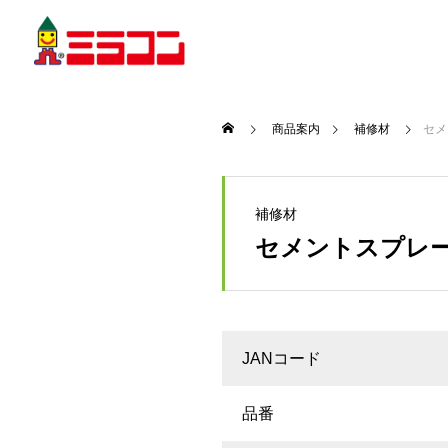
商品案内
補修材
セメ
補修材
セメントスプレー2
JANコード
品番