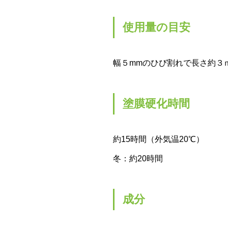
使用量の目安
幅５mmのひび割れで長さ約３
塗膜硬化時間
約15時間（外気温20℃）
冬：約20時間
成分