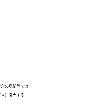
や穴の底部等では
ガスに引火する