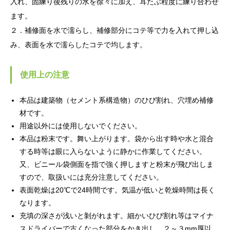
入れ、固練り後残りの水を徐々に加え、耳たぶ程度に練り合わせ
ます。
２．補修面を水で濡らし、補修部分にコテ等で力を入れて押し込
み、表面を水で濡らしたコテで均します。
使用上の注意
本品は建築物（セメント系構造物）のひび割れ、穴埋め補修
材です。
用途以外には使用しないでください。
本品は粉末です。舞い上がります。袋から出す時や水と混合
する時等は眼に入らないように静かに作業してください。
又、ビニール袋側面を指で強く押しますと粉末が飛び出しま
すので、取扱いには充分注意してください。
表面乾燥は20℃で24時間です。気温が低いと乾燥時間は長く
なります。
充填の深さが浅いと剝がれます。細かいひび割れ等はマイナ
スドライバーで古くなった部分をかき出し、２～３mm厚以