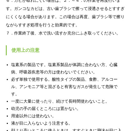
６．カビが取れにくい場合は、２．～４．の作業を再度行いま
す。ガンコなカビは、古い歯ブラシで擦って浸透させるとすすぎ
にくくなる場合があります。この場合は再度、歯ブラシ等で擦り
ながらすすぎ処理を行うと効果的です。
７．作業終了後、水で洗い流すか充分にふき取ってください。
使用上の注意
塩素系の製品です。塩素系製品が体調に合わない方、心臓
病、呼吸器疾患等の方は使わないでください。
必ず単独で使用する。酸性タイプの製品、食酢、アルコー
ル、アンモニア等と混ざると有害なガスが発生して危険で
す。
一度に大量に使ったり、続けて長時間使わないこと。
幼児の手の届くところには置かない。
用途以外には使わない。
液が目に入らないよう注意する。
顔より高いところに使うときは、すすぐときに飛沫が目に入