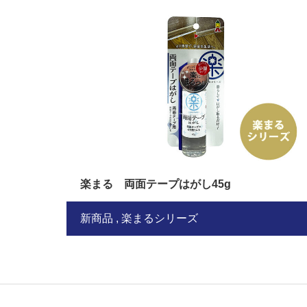
楽まる 両面テープはがし45g
新商品
楽まるシリーズ