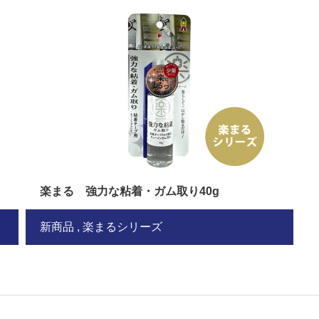
楽まる 強力な粘着・ガム取り40g
新商品
楽まるシリーズ