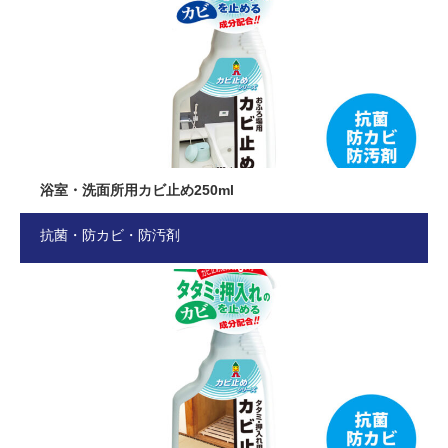
浴室・洗面所用カビ止め250ml
抗菌・防カビ・防汚剤