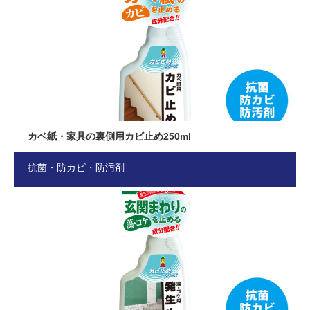
カベ紙・家具の裏側用カビ止め250ml
抗菌・防カビ・防汚剤